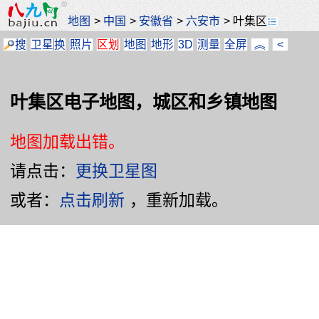
地图
>
中国
>
安徽省
>
六安市
>
叶集区
搜
卫星
换
照片
区划
地图
地形
3D
测量
全屏
︽
<
叶集区电子地图，城区和乡镇地图
地图加载出错。
请点击：
更换卫星图
或者：
点击刷新
，重新加载。