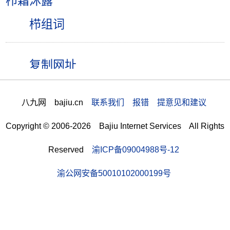
栉霜沐露
栉组词
八九网 bajiu.cn
联系我们 报错 提意见和建议
Copyright © 2006-2026 Bajiu Internet Services All Rights
Reserved
渝ICP备09004988号-12
渝公网安备50010102000199号