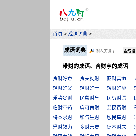
首页
>
成语词典
>
成语词典
带财的成语、含财字的成语
贪财好色
贪夫狥财
图财害命
轻财好义
轻财好士
轻财好施
爱势贪财
民殷财阜
民穷财匮
临财不苟
廉可寄财
劳民费财
将本求财
和气生财
殷民阜财
殚财竭力
多财善贾
德本财末