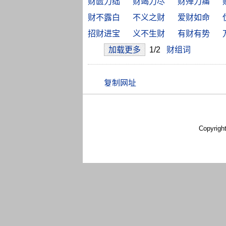
财匮力绌
财竭力尽
财殚力痡
财不露白
不义之财
爱财如命
招财进宝
义不生财
有财有势
加载更多
1/2
财组词
Copyrigh