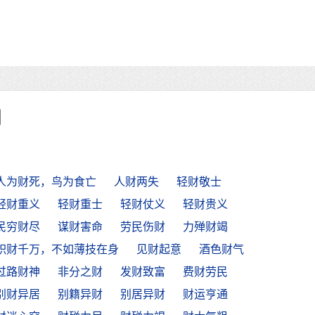
人为财死，鸟为食亡
人财两失
轻财敬士
轻财重义
轻财重士
轻财仗义
轻财贵义
民穷财尽
谋财害命
劳民伤财
力殚财竭
积财千万，不如薄技在身
见财起意
酒色财气
过路财神
非分之财
发财致富
费财劳民
别财异居
别籍异财
别居异财
财运亨通