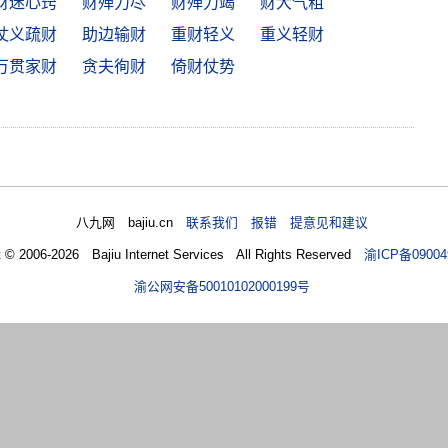
财迷心窍
财殚力尽
财殚力竭
财大气粗
仗义疏财
助边输财
重财轻义
重义轻财
万贯家财
贪夫徇财
倚财仗势
八九网 bajiu.cn
联系我们 报错 提意见和建议
t © 2006-2026 Bajiu Internet Services All Rights Reserved
渝ICP备09004
渝公网安备50010102000199号