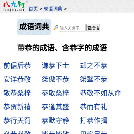
首页
>
成语词典
>
成语词典
带恭的成语、含恭字的成语
前倨后恭
谦恭下士
却之不恭
安详恭敬
桀傲不恭
桀骜不恭
敬恭桑梓
恭敬桑梓
恭敬不如从命
恭贺新禧
恭逢其盛
恭而有礼
恭行天罚
恭默守静
打恭作揖