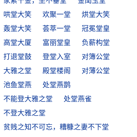
家累千金，坐不垂堂
金闺玉堂
哄堂大笑
欢聚一堂
烘堂大笑
轰堂大笑
荟萃一堂
冠冕堂皇
高堂大厦
富丽堂皇
负薪构堂
打退堂鼓
登堂入室
对簿公堂
大雅之堂
殿堂楼阁
对薄公堂
池鱼堂燕
处堂燕鹊
不能登大雅之堂
处堂燕雀
不登大雅之堂
贫贱之知不可忘，糟糠之妻不下堂