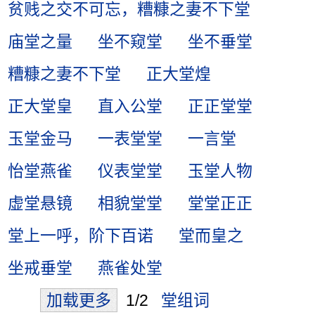
贫贱之交不可忘，糟糠之妻不下堂
庙堂之量
坐不窥堂
坐不垂堂
糟糠之妻不下堂
正大堂煌
正大堂皇
直入公堂
正正堂堂
玉堂金马
一表堂堂
一言堂
怡堂燕雀
仪表堂堂
玉堂人物
虚堂悬镜
相貌堂堂
堂堂正正
堂上一呼，阶下百诺
堂而皇之
坐戒垂堂
燕雀处堂
加载更多
1/2
堂组词