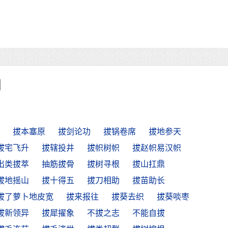
拔本塞原
拔剑论功
拔锅卷席
拔地参天
拔宅飞升
拔辖投井
拔帜树帜
拔赵帜易汉帜
出类拔萃
抽筋拔骨
拔树寻根
拔山扛鼎
拔地摇山
拔十得五
拔刀相助
拔苗助长
拔了萝卜地皮宽
拔来报往
拔葵去织
拔葵啖枣
拔新领异
拔犀擢象
不拔之志
不能自拔