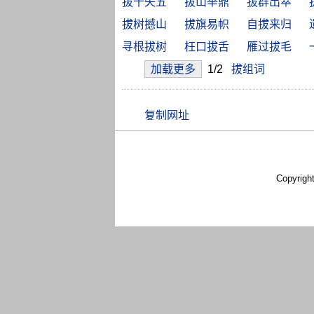
拔十失五
拔山举鼎
拔群出萃
拔树撼山
拔旗易帜
自拔来归
寻根拔树
枉口拔舌
雁过拔毛
加载更多
1/2
拔组词
Copyrigh