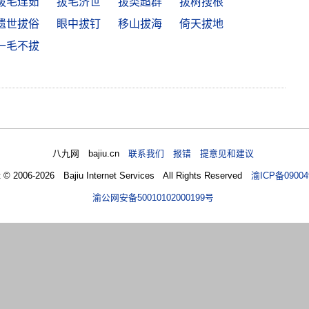
拔毛连茹
拔毛济世
拔类超群
拔树搜根
遗世拔俗
眼中拔钉
移山拔海
倚天拔地
一毛不拔
八九网 bajiu.cn
联系我们 报错 提意见和建议
t © 2006-2026 Bajiu Internet Services All Rights Reserved
渝ICP备09004
渝公网安备50010102000199号