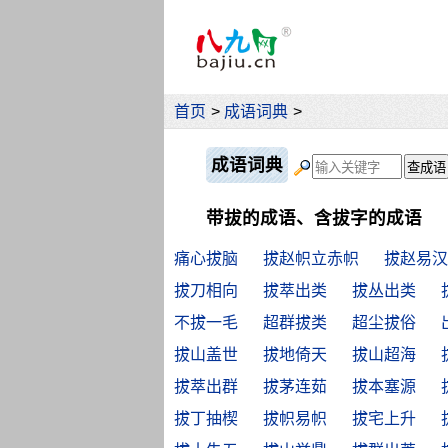
首页
>
成语词典
>
成语词典
带拔的成语、含拔字的成语
痛心拔脑
拔赵帜立赤帜
拔赵易汉
拔刀相向
拔萃出类
拔丛出类
不拔一毛
超群拔类
超尘拔俗
拔山盖世
拔地倚天
拔山超海
拔萃出群
拔茅连茹
拔本塞源
拔丁抽楔
拔帜易帜
拔宅上升