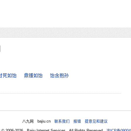
甘死如饴
鼎镬如饴
饴含抱孙
八九网 bajiu.cn
联系我们 报错 提意见和建议
t © 2006-2026 Bajiu Internet Services All Rights Reserved
渝ICP备09004