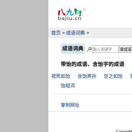
首页
>
成语词典
>
成语词典
带饴的成语、含饴字的成语
视死如饴
含饴弄孙
甘之如饴
饴组词
Copyrigh