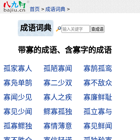
首页
>
成语词典
>
成语词典
带寡的成语、含寡字的成语
孤家寡人
孤陋寡闻
寡鹄孤鸾
寡凫单鹄
寡二少双
寡不敌众
寡闻少见
寡人之疾
寡廉鲜耻
寡见少闻
鳏寡孤独
孤立寡与
孤寡鳏独
寡情薄意
寡见鲜闻