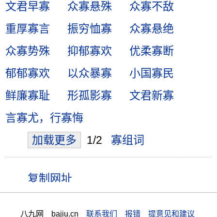
文君早寡
众寡悬殊
众寡不敌
重厚寡言
振穷恤寡
众寡悬绝
众寡势殊
抑郁寡欢
优柔寡断
郁郁寡欢
以众暴寡
小国寡民
鲜廉寡耻
形孤影寡
文君新寡
言寡尤，行寡悔
加载更多
1/2
寡组词
八九网 bajiu.cn
联系我们 报错 提意见和建议