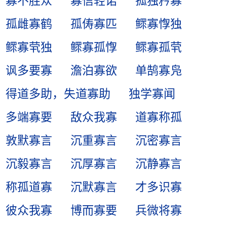
寡不胜众
寡信轻诺
孤独矜寡
孤雌寡鹤
孤俦寡匹
鳏寡惸独
鳏寡茕独
鳏寡孤惸
鳏寡孤茕
讽多要寡
澹泊寡欲
单鹄寡凫
得道多助，失道寡助
独学寡闻
多端寡要
敌众我寡
道寡称孤
敦默寡言
沉重寡言
沉密寡言
沉毅寡言
沉厚寡言
沉静寡言
称孤道寡
沉默寡言
才多识寡
彼众我寡
博而寡要
兵微将寡