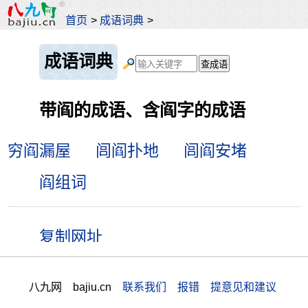
首页
>
成语词典
>
成语词典
带阎的成语、含阎字的成语
穷阎漏屋
闾阎扑地
闾阎安堵
阎组词
八九网 bajiu.cn
联系我们 报错 提意见和建议