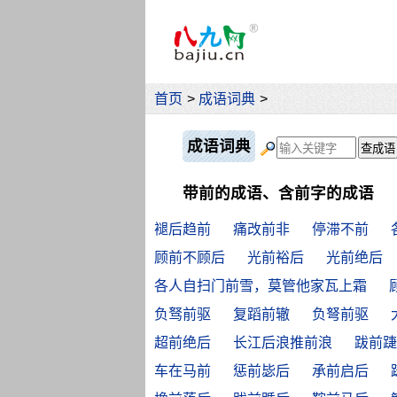
首页
>
成语词典
>
成语词典
带前的成语、含前字的成语
褪后趋前
痛改前非
停滞不前
顾前不顾后
光前裕后
光前绝后
各人自扫门前雪，莫管他家瓦上霜
负驽前驱
复蹈前辙
负弩前驱
超前绝后
长江后浪推前浪
跋前踕
车在马前
惩前毖后
承前启后