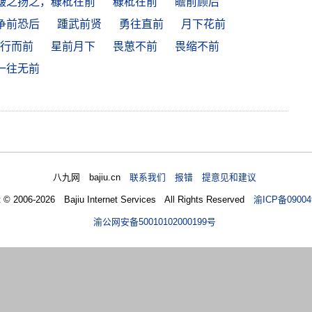
簸之扬之，糠秕在前
糠秕在前
瞻前顾后
争前恐后
踵武前贤
勇往直前
月下花前
行而前
星前月下
畏葸不前
畏缩不前
一往无前
八九网 bajiu.cn
联系我们 报错 提意见和建议
t © 2006-2026 Bajiu Internet Services All Rights Reserved
渝ICP备09004
渝公网安备50010102000199号