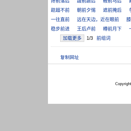
搀前落后
跋前踬后
鞍前马后
趑趄不前
朝前夕惕
遮前掩后
一往直前
远在天边，近在眼前
膝
稳步前进
王后卢前
樽前月下
加载更多
1/3
前组词
Copyrigh