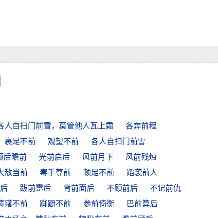
各人自扫门前雪，莫管他人瓦上霜
各奔前程
裹足不前
观望不前
各人自扫门前雪
顾后瞻前
光前启后
风前月下
风前残烛
大敌当前
毒手尊前
顿足不前
蹈袭前人
后
跋前疐后
背前面后
不顾前后
不记前仇
踌躇不前
踟蹰不前
参前倚衡
巴前算后