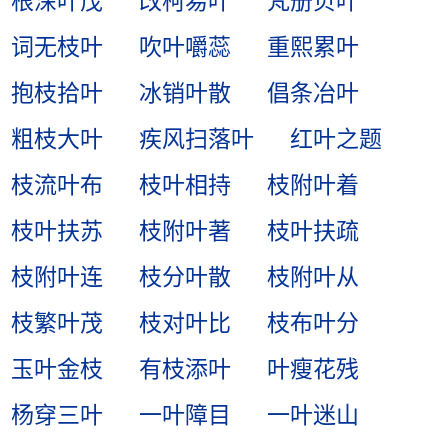
根深叶茂
改柯易叶
梵册贝叶
词无枝叶
吹叶嚼蕊
重熙累叶
抱枝拾叶
冰销叶散
倡条冶叶
粗枝大叶
疾风扫落叶
红叶之题
枝流叶布
枝叶相持
枝附叶着
枝叶扶苏
枝附叶著
枝叶扶疏
枝附叶连
枝分叶散
枝附叶从
枝繁叶茂
枝对叶比
枝布叶分
玉叶金枝
有枝添叶
叶瘦花残
杨穿三叶
一叶障目
一叶迷山