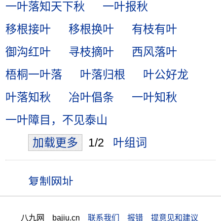
一叶落知天下秋
一叶报秋
移根接叶
移根换叶
有枝有叶
御沟红叶
寻枝摘叶
西风落叶
梧桐一叶落
叶落归根
叶公好龙
叶落知秋
冶叶倡条
一叶知秋
一叶障目，不见泰山
加载更多
1/2
叶组词
八九网 bajiu.cn
联系我们 报错 提意见和建议