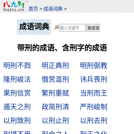
首页
>
成语词典
>
成语词典
带刑的成语、含刑字的成语
明刑不戮
明正典刑
明刑弼教
隆刑峻法
僭赏滥刑
讳兵畏刑
果刑信赏
繁刑重赋
当刑而王
遁天之刑
政简刑清
严刑峻制
以刑致刑
以刑止刑
以刑去刑