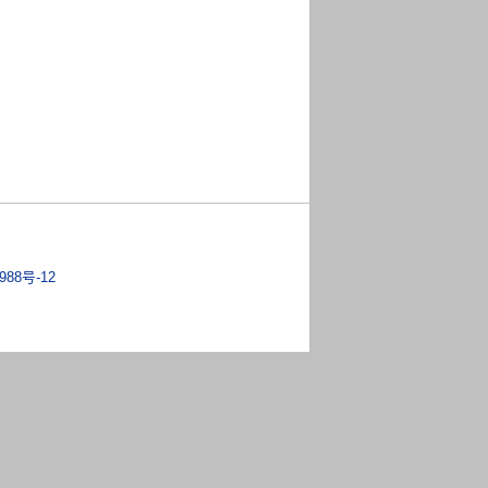
988号-12