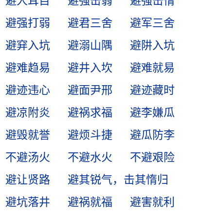
避人耳目
避强击弱
避强击惰
避强打弱
避君三舍
避军三舍
避穽入坑
避溺山隅
避阱入坑
避难趋易
避井入坎
避难就易
避迹违心
避面尹邢
避迹藏时
避凉附炎
避祸求福
避李嫌瓜
避毁就誉
避烦斗捷
避瓜防李
不避汤火
不避水火
不避艰险
避让贤路
避其锐气，击其惰归
避坑落井
避祸就福
避害就利