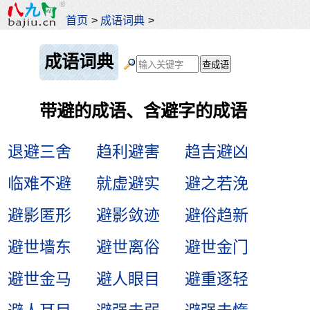
首页
>
成语词典
>
成语词典
带避的成语、含避字的成语
退避三舍
趋利避害
趋吉避凶
临难不避
就虚避实
避之若浼
避影匿形
避影敛迹
避俗趋新
避世墙东
避世离俗
避世金门
避世金马
避人眼目
避重逐轻