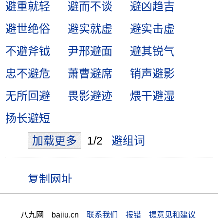
避重就轻
避而不谈
避凶趋吉
避世绝俗
避实就虚
避实击虚
不避斧钺
尹邢避面
避其锐气
忠不避危
萧曹避席
销声避影
无所回避
畏影避迹
煨干避湿
扬长避短
加载更多
1/2
避组词
八九网 bajiu.cn
联系我们 报错 提意见和建议