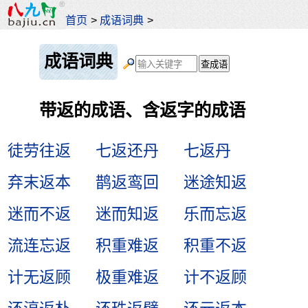
首页
>
成语词典
>
成语词典
带返的成语、含返字的成语
徒劳往返
七返还丹
七返丹
弃末返本
鹊返鸾回
迷途知返
迷而不返
迷而知返
乐而忘返
流连忘返
积重难返
积重不返
计无返顾
极重难返
计不返顾