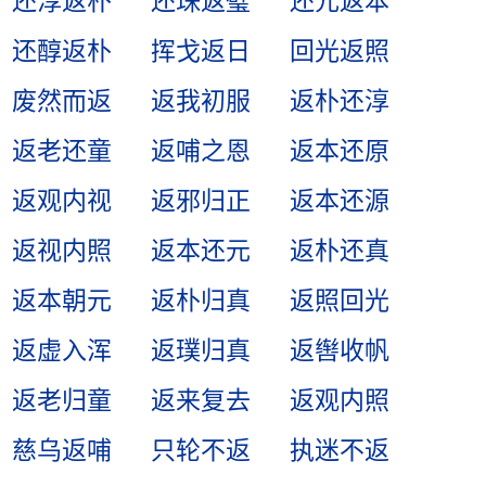
还淳返朴
还珠返璧
还元返本
还醇返朴
挥戈返日
回光返照
废然而返
返我初服
返朴还淳
返老还童
返哺之恩
返本还原
返观内视
返邪归正
返本还源
返视内照
返本还元
返朴还真
返本朝元
返朴归真
返照回光
返虚入浑
返璞归真
返辔收帆
返老归童
返来复去
返观内照
慈乌返哺
只轮不返
执迷不返