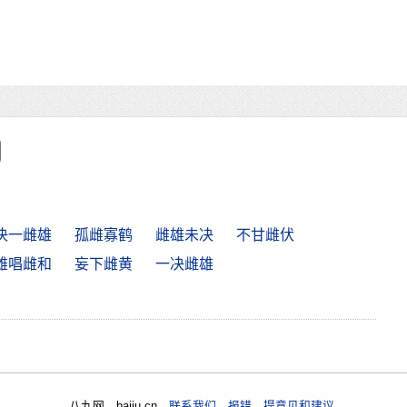
决一雌雄
孤雌寡鹤
雌雄未决
不甘雌伏
雄唱雌和
妄下雌黄
一决雌雄
八九网 bajiu.cn
联系我们 报错 提意见和建议