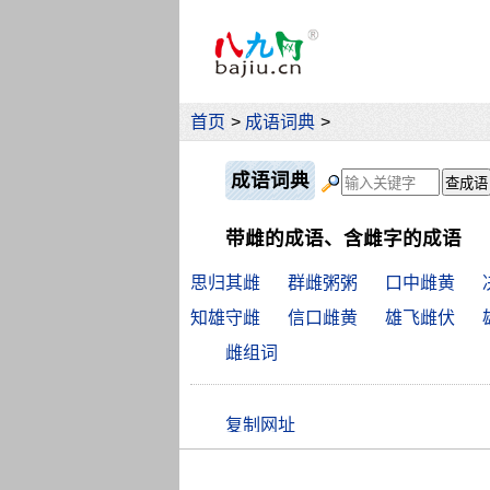
首页
>
成语词典
>
成语词典
带雌的成语、含雌字的成语
思归其雌
群雌粥粥
口中雌黄
知雄守雌
信口雌黄
雄飞雌伏
雌组词