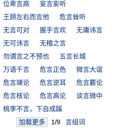
位卑言高
妄言妄听
王顾左右而言他
危言耸听
无言可对
握手言欢
无庸讳言
无可讳言
无稽之言
勿谓言之不预也
五言长城
万语千言
危言正色
微言大谊
危言竦论
危言逆耳
危言覈论
危言核论
危言高论
谈言微中
桃李不言，下自成蹊
加载更多
1/9
言组词