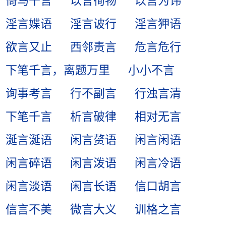
倚马千言
以言徇物
以言为讳
淫言媟语
淫言诐行
淫言狎语
欲言又止
西邻责言
危言危行
下笔千言，离题万里
小小不言
询事考言
行不副言
行浊言清
下笔千言
析言破律
相对无言
涎言涎语
闲言赘语
闲言闲语
闲言碎语
闲言泼语
闲言冷语
闲言淡语
闲言长语
信口胡言
信言不美
微言大义
训格之言