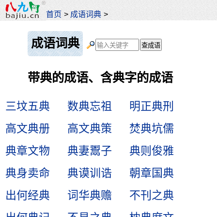
首页
>
成语词典
>
成语词典
带典的成语、含典字的成语
三坟五典
数典忘祖
明正典刑
高文典册
高文典策
焚典坑儒
典章文物
典妻鬻子
典则俊雅
典身卖命
典谟训诰
朝章国典
出何经典
词华典赡
不刊之典