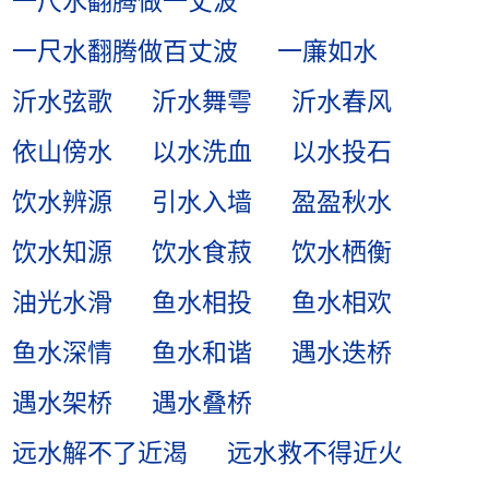
一尺水翻腾做一丈波
一尺水翻腾做百丈波
一廉如水
沂水弦歌
沂水舞雩
沂水春风
依山傍水
以水洗血
以水投石
饮水辨源
引水入墙
盈盈秋水
饮水知源
饮水食菽
饮水栖衡
油光水滑
鱼水相投
鱼水相欢
鱼水深情
鱼水和谐
遇水迭桥
遇水架桥
遇水叠桥
远水解不了近渴
远水救不得近火