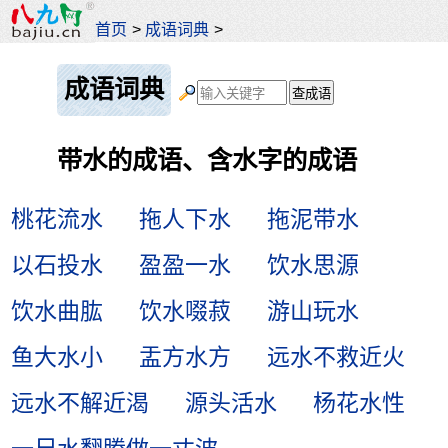
首页
>
成语词典
>
成语词典
带水的成语、含水字的成语
桃花流水
拖人下水
拖泥带水
以石投水
盈盈一水
饮水思源
饮水曲肱
饮水啜菽
游山玩水
鱼大水小
盂方水方
远水不救近火
远水不解近渴
源头活水
杨花水性