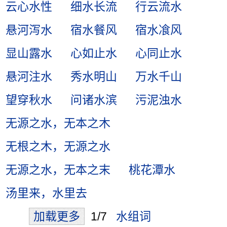
云心水性
细水长流
行云流水
悬河泻水
宿水餐风
宿水飡风
显山露水
心如止水
心同止水
悬河注水
秀水明山
万水千山
望穿秋水
问诸水滨
污泥浊水
无源之水，无本之木
无根之木，无源之水
无源之水，无本之末
桃花潭水
汤里来，水里去
加载更多
1/7
水组词