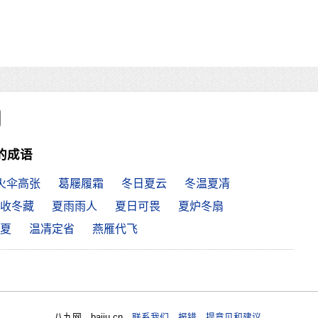
的成语
火伞高张
葛屦履霜
冬日夏云
冬温夏凊
收冬藏
夏雨雨人
夏日可畏
夏炉冬扇
夏
温凊定省
燕雁代飞
八九网 bajiu.cn
联系我们 报错 提意见和建议