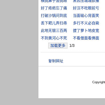
横挑鼻子竖挑眼
黑云压城城欲摧
好了疮疤忘了痛
好汉不吃眼前亏
打破沙锅问到底
当面输心背面笑
丢下耙儿弄扫帚
多行不义必自毙
此地无银三百两
拔了萝卜地皮宽
不到黄河心不死
不看僧面看佛面
加载更多
1/3
Copyrigh