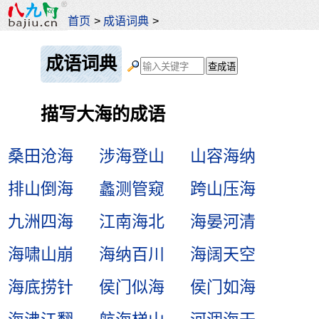
首页
>
成语词典
>
成语词典
描写大海的成语
桑田沧海
涉海登山
山容海纳
排山倒海
蠡测管窥
跨山压海
九洲四海
江南海北
海晏河清
海啸山崩
海纳百川
海阔天空
海底捞针
侯门似海
侯门如海