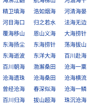
海沸江翻
航海梯山
河涸海干
精卫填海
浩如烟海
河清海晏
河目海口
归之若水
法海无边
覆海移山
恩山义海
大海捞针
东海扬尘
东海捞针
荡海拔山
东海逝波
东洋大海
百川赴海
百川朝海
渤澥桑田
沧海一粟
沧海遗珠
沧海桑田
沧海横流
曾经沧海
春深似海
沧海一鳞
百川归海
拔山超海
珠沉沧海