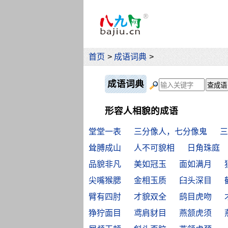
首页
>
成语词典
>
成语词典
形容人相貌的成语
堂堂一表
三分像人，七分像鬼
三
耸膊成山
人不可貌相
日角珠庭
品貌非凡
美如冠玉
面如满月
尖嘴猴腮
金相玉质
臼头深目
臂有四肘
才貌双全
鸱目虎吻
狰狞面目
鸢肩豺目
燕颔虎须