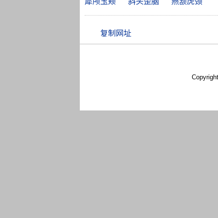
犀颅玉颊
斜头歪脑
燕颔虎颈
Copyrigh