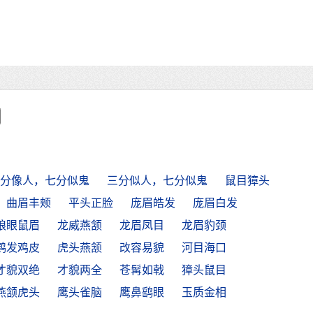
分像人，七分似鬼
三分似人，七分似鬼
鼠目獐头
曲眉丰颊
平头正脸
庞眉皓发
庞眉白发
狼眼鼠眉
龙威燕颔
龙眉凤目
龙眉豹颈
鹤发鸡皮
虎头燕颔
改容易貌
河目海口
才貌双绝
才貌两全
苍髯如戟
獐头鼠目
燕颔虎头
鹰头雀脑
鹰鼻鹞眼
玉质金相