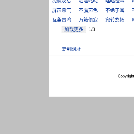
扼腕叹息
咄嗟叱咤
咄咄怪事
屏声息气
不露声色
不绝于耳
瓦釜雷鸣
万籁俱寂
宛转悠扬
加载更多
1/3
Copyrigh