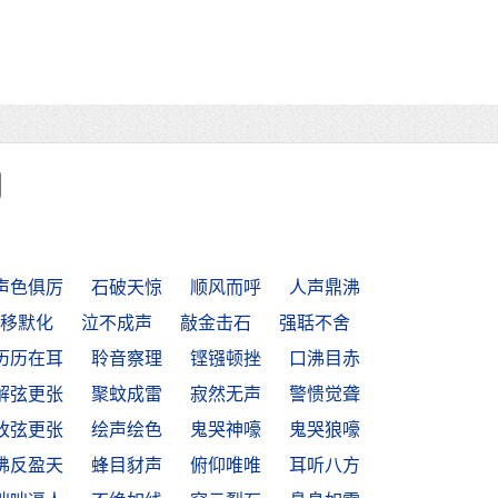
声色俱厉
石破天惊
顺风而呼
人声鼎沸
移默化
泣不成声
敲金击石
强聒不舍
历历在耳
聆音察理
铿镪顿挫
口沸目赤
解弦更张
聚蚊成雷
寂然无声
警愦觉聋
改弦更张
绘声绘色
鬼哭神嚎
鬼哭狼嚎
沸反盈天
蜂目豺声
俯仰唯唯
耳听八方