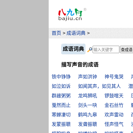
首页
>
成语词典
>
成语词典
描写声音的成语
铁中铮铮
声如洪钟
神号鬼哭
如泣如诉
如闻其声，如见其人
潜
群雌粥粥
龙鸣狮吼
锣鼓喧天
戛然而止
剑头一吷
金石丝竹
寒蝉凄切
鹤鸣九皋
欢声雷动
发蒙振聩
发聋振聩
怪声怪气