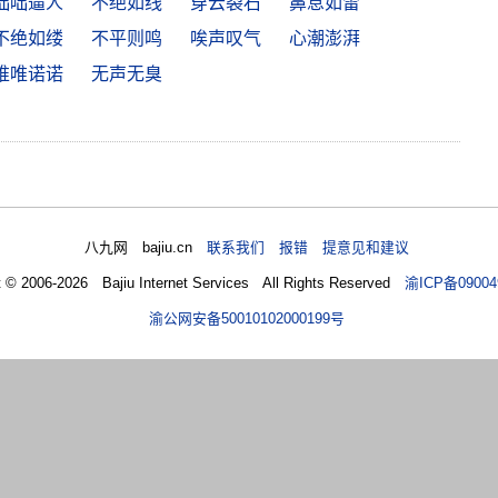
咄咄逼人
不绝如线
穿云裂石
鼻息如雷
不绝如缕
不平则鸣
唉声叹气
心潮澎湃
唯唯诺诺
无声无臭
八九网 bajiu.cn
联系我们 报错 提意见和建议
t © 2006-2026 Bajiu Internet Services All Rights Reserved
渝ICP备09004
渝公网安备50010102000199号