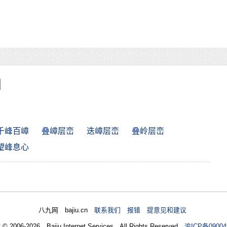
千峰百嶂
叠嶂层峦
迭嶂层峦
叠岭层峦
望峰息心
八九网 bajiu.cn
联系我们 报错 提意见和建议
t © 2006-2026 Bajiu Internet Services All Rights Reserved
渝ICP备09004