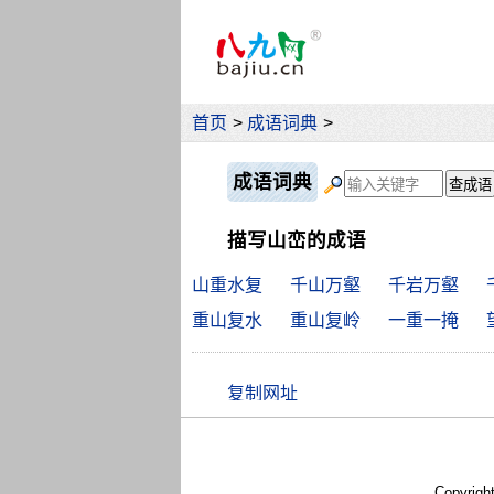
首页
>
成语词典
>
成语词典
描写山峦的成语
山重水复
千山万壑
千岩万壑
重山复水
重山复岭
一重一掩
Copyrigh