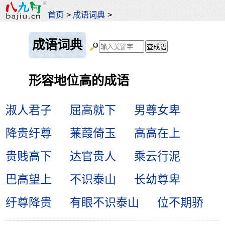
首页
>
成语词典
>
成语词典
形容地位高的成语
淑人君子
屈高就下
男尊女卑
降贵纡尊
蒹葭倚玉
高高在上
贵贱高下
达官贵人
乘云行泥
巴高望上
不识泰山
长幼尊卑
纡尊降贵
有眼不识泰山
位不期骄