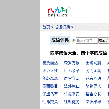
首页
>
成语词典
>
成语词典
四字成语大全、四个字的成语
善贾而沽
森罗万象
士饱马腾
灭绝人性
目无余子
劳而无功
剑戟森森
居官守法
花言巧语
贵而贱目
法外施仁
睹物思人
子虚乌有
竹报平安
语重心长
性命交关
往返徒劳
文质彬彬