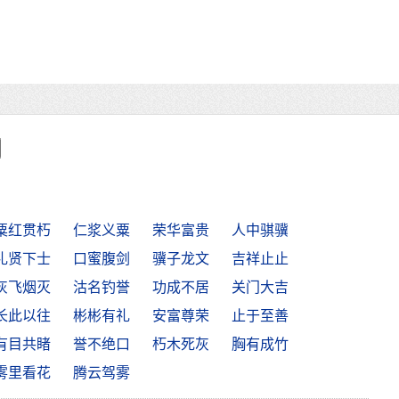
粟红贯朽
仁浆义粟
荣华富贵
人中骐骥
礼贤下士
口蜜腹剑
骥子龙文
吉祥止止
灰飞烟灭
沽名钓誉
功成不居
关门大吉
长此以往
彬彬有礼
安富尊荣
止于至善
有目共睹
誉不绝口
朽木死灰
胸有成竹
雾里看花
腾云驾雾