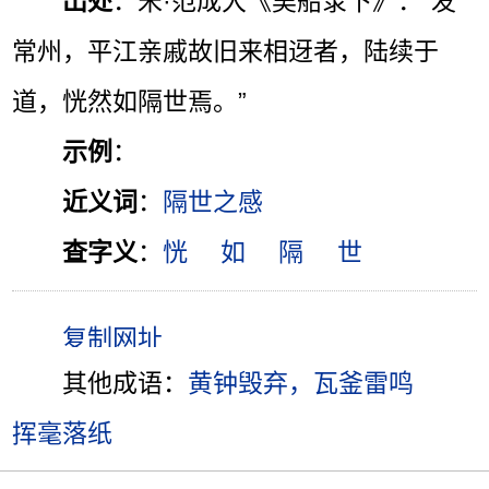
出处
：宋·范成大《吴船录下》：“发
常州，平江亲戚故旧来相迓者，陆续于
道，恍然如隔世焉。”
示例
：
近义词
：
隔世之感
查字义
：
恍
如
隔
世
其他成语：
黄钟毁弃，瓦釜雷鸣
挥毫落纸