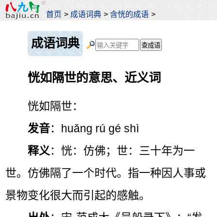
首页
>
成语词典
>
含恍的成语
>
成语词典
恍如隔世的意思、近义词
恍如隔世：
发音
：huǎng rú gé shì
释义
：恍：仿佛；世：三十年为一
世。仿佛隔了一个时代。指一种因人事或
景物变化很大而引起的感触。