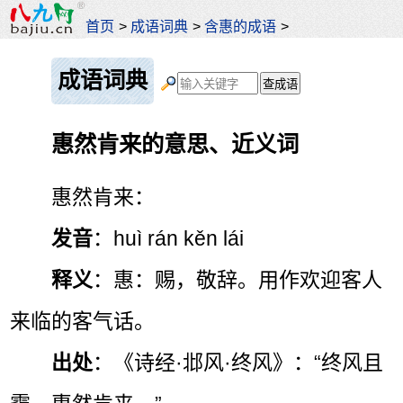
首页
>
成语词典
>
含惠的成语
>
成语词典
惠然肯来的意思、近义词
惠然肯来：
发音
：huì rán kěn lái
释义
：惠：赐，敬辞。用作欢迎客人
来临的客气话。
出处
：《诗经·邶风·终风》：“终风且