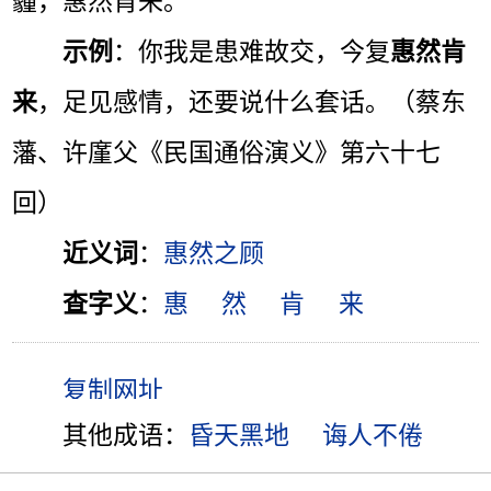
霾，惠然肯来。”
示例
：你我是患难故交，今复
惠然肯
来
，足见感情，还要说什么套话。（蔡东
藩、许廑父《民国通俗演义》第六十七
回）
近义词
：
惠然之顾
查字义
：
惠
然
肯
来
其他成语：
昏天黑地
诲人不倦