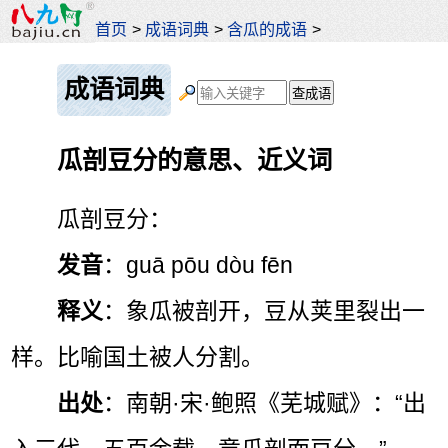
首页
>
成语词典
>
含瓜的成语
>
成语词典
瓜剖豆分的意思、近义词
瓜剖豆分：
发音
：guā pōu dòu fēn
释义
：象瓜被剖开，豆从荚里裂出一
样。比喻国土被人分割。
出处
：南朝·宋·鲍照《芜城赋》：“出