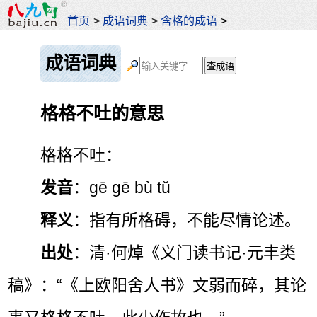
首页
>
成语词典
>
含格的成语
>
成语词典
格格不吐的意思
格格不吐：
发音
：gē gē bù tǔ
释义
：指有所格碍，不能尽情论述。
出处
：清·何焯《义门读书记·元丰类
稿》：“《上欧阳舍人书》文弱而碎，其论