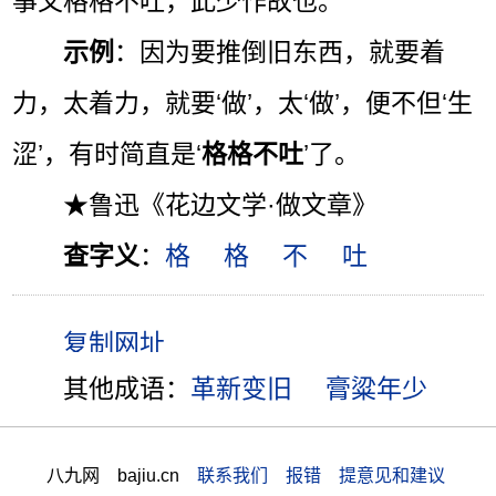
事又格格不吐，此少作故也。”
示例
：因为要推倒旧东西，就要着
力，太着力，就要‘做’，太‘做’，便不但‘生
涩’，有时简直是‘
格格不吐
’了。
★鲁迅《花边文学·做文章》
查字义
：
格
格
不
吐
其他成语：
革新变旧
膏粱年少
八九网 bajiu.cn
联系我们 报错 提意见和建议