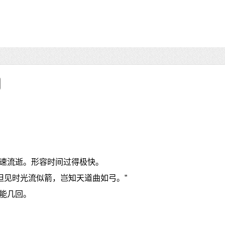
速流逝。形容时间过得极快。
但见时光流似箭，岂知天道曲如弓。”
能几回。