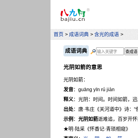
首页
>
成语词典
>
含光的成语
>
成语词典
光阴如箭的意思
光阴如箭：
发音
：guāng yīn rú jiàn
释义
：光阴：时间。时间如箭，迅
出处
：唐·韦庄《关河道中》诗：“
示例
：
光阴如箭
逝难追，百岁开怀
★明·陆采《怀香记·青琐相窥》