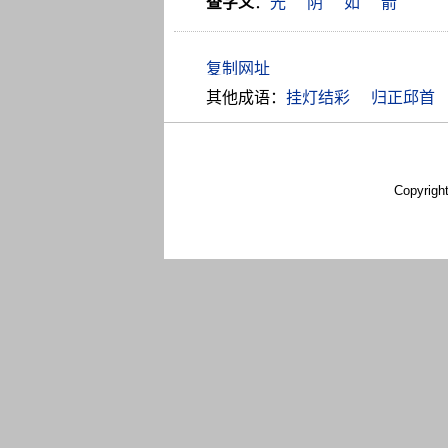
查字义
：
光
阴
如
箭
其他成语：
挂灯结彩
归正邱首
Copyrigh