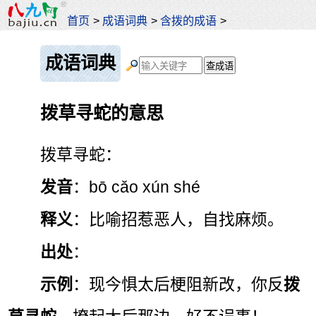
首页
>
成语词典
>
含拨的成语
>
成语词典
拨草寻蛇的意思
拨草寻蛇：
发音
：bō cǎo xún shé
释义
：比喻招惹恶人，自找麻烦。
出处
：
示例
：现今惧太后梗阻新改，你反
拨