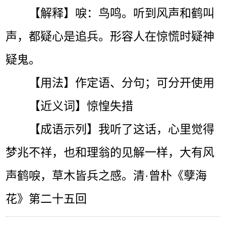
【解释】唳：鸟鸣。听到风声和鹤叫
声，都疑心是追兵。形容人在惊慌时疑神
疑鬼。
【用法】作定语、分句；可分开使用
【近义词】惊惶失措
【成语示列】我听了这话，心里觉得
梦兆不祥，也和理翁的见解一样，大有风
声鹤唳，草木皆兵之感。清·曾朴《孽海
花》第二十五回