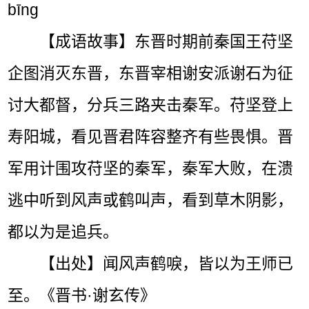
bīng
【成语故事】东晋时期前秦国王苻坚
企图消灭东晋，东晋宰相谢安派谢石为征
讨大都督，分兵三路夹击秦军。苻坚登上
寿阳城，看见晋君阵容整齐有些畏惧。晋
军用计围攻苻坚的秦军，秦军大败，在溃
逃中听到风声或鹤叫声，看到草木阴影，
都以为是追兵。
【出处】闻风声鹤唳，皆以为王师已
至。《晋书·谢玄传》