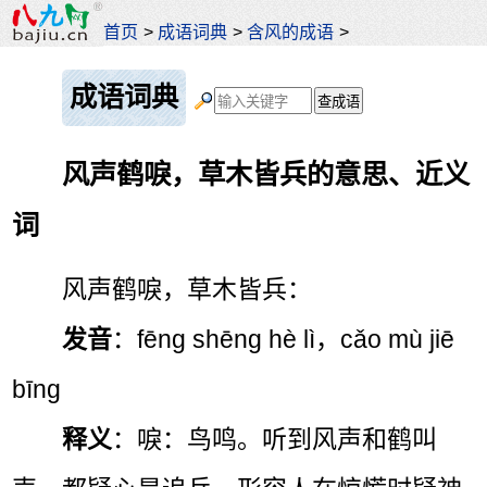
首页
>
成语词典
>
含风的成语
>
成语词典
风声鹤唳，草木皆兵的意思、近义
词
风声鹤唳，草木皆兵：
发音
：fēng shēng hè lì，cǎo mù jiē
bīng
释义
：唳：鸟鸣。听到风声和鹤叫