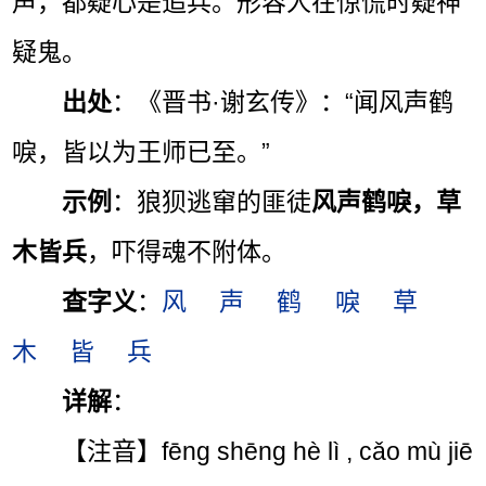
声，都疑心是追兵。形容人在惊慌时疑神
疑鬼。
出处
：《晋书·谢玄传》：“闻风声鹤
唳，皆以为王师已至。”
示例
：狼狈逃窜的匪徒
风声鹤唳，草
木皆兵
，吓得魂不附体。
查字义
：
风
声
鹤
唳
草
木
皆
兵
详解
：
【注音】fēng shēng hè lì , cǎo mù jiē