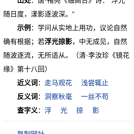
出处
：唐·禇亮《临高台》诗：“浮光
随日度，漾影逐波深。”
示例
：学问从实地上用功，议论自然
确有根据；若
浮光掠影
，中无成见，自然
随波逐流，无所适从。（清·李汝珍《镜花
缘》第十八回）
近义词
：
走马观花
浅尝辄止
反义词
：
洞察秋毫
一丝不苟
查字义
：
浮
光
掠
影