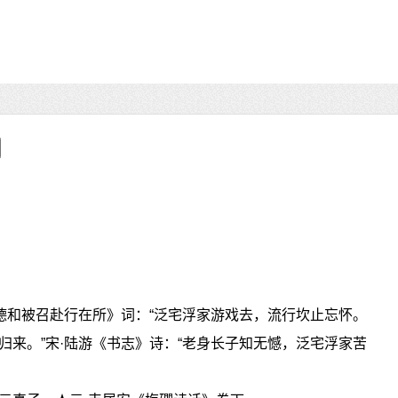
文德和被召赴行在所》词：“泛宅浮家游戏去，流行坎止忘怀。
归来。”宋·陆游《书志》诗：“老身长子知无憾，泛宅浮家苦