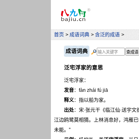
首页
>
成语词典
>
含泛的成语
>
成语词典
泛宅浮家的意思
泛宅浮家：
发音
：fàn zhái fú jiā
释义
：指以船为家。
出处
：宋·张元干《临江仙·送宇
江边鸥鹭莫相猜。上林消息好，鸿雁已
未能。”