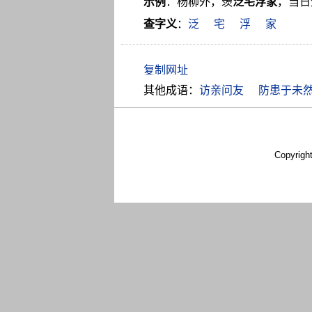
示例
：杨柳外，羡
泛宅浮家
，当日
查字义
：
泛
宅
浮
家
其他成语：
访亲问友
防患于未
Copyrigh