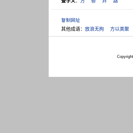
查字义
：
方
骖
并
路
其他成语：
放浪无拘
方以类聚
Copyrigh