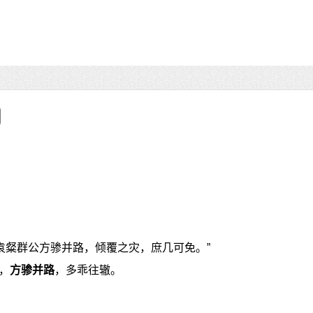
与袁粲群公方骖并路，倾覆之灾，庶几可免。”
，
方骖并路
，多乖往辙。