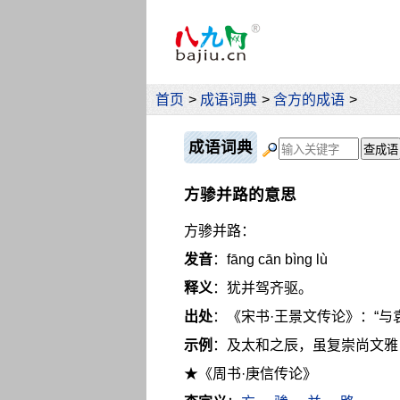
首页
>
成语词典
>
含方的成语
>
成语词典
方骖并路的意思
方骖并路：
发音
：fāng cān bìng lù
释义
：犹并驾齐驱。
出处
：《宋书·王景文传论》：“
示例
：及太和之辰，虽复崇尚文雅
★《周书·庚信传论》