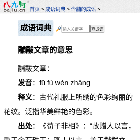
首页
>
成语词典
>
含黼的成语
>
成语词典
黼黻文章的意思
黼黻文章：
发音
：fǔ fú wén zhāng
释义
：古代礼服上所绣的色彩绚丽的
花纹。泛指华美鲜艳的色彩。
出处
：《荀子非相》：“故赠人以言，