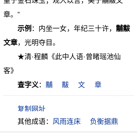
重于金石珠玉；观人以言，美于黼黻文
章。”
示例
：内坐一女，年纪三十许，
黼黻
文章
，光明夺目。
★清·程麟《此中人语·曾睹瑶池仙
客》
查字义
：
黼
黻
文
章
其他成语：
风雨连床
负衡据鼎