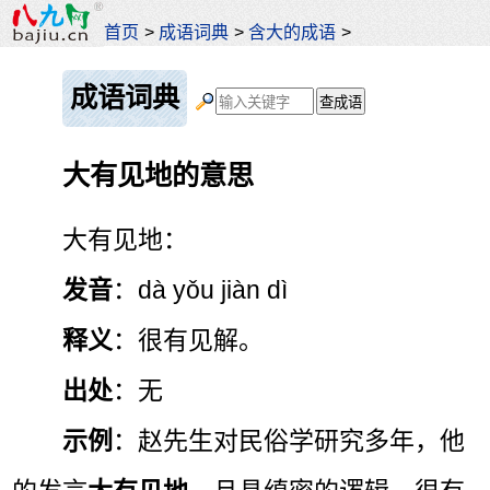
首页
>
成语词典
>
含大的成语
>
成语词典
大有见地的意思
大有见地：
发音
：dà yǒu jiàn dì
释义
：很有见解。
出处
：无
示例
：赵先生对民俗学研究多年，他