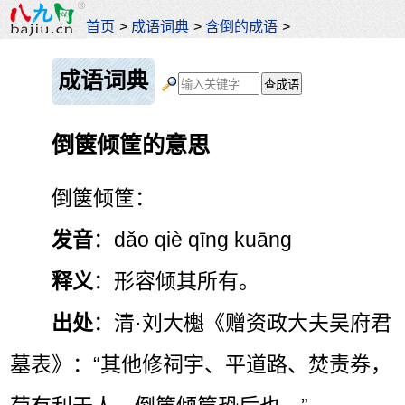
首页
>
成语词典
>
含倒的成语
>
成语词典
倒箧倾筐的意思
倒箧倾筐：
发音
：dǎo qiè qīng kuāng
释义
：形容倾其所有。
出处
：清·刘大櫆《赠资政大夫吴府君
墓表》：“其他修祠宇、平道路、焚责券，