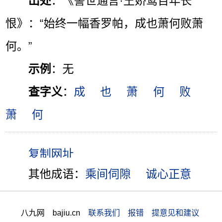
出处
：《警世通言·王娇鸾百年长
恨》：“始终一幅香罗帕，成也萧何败萧
何。”
示例
：无
查字义
：
成
也
萧
何
败
萧
何
其他成语：
乘间伺隙
诚心正意
八九网 bajiu.cn
联系我们 报错 提意见和建议