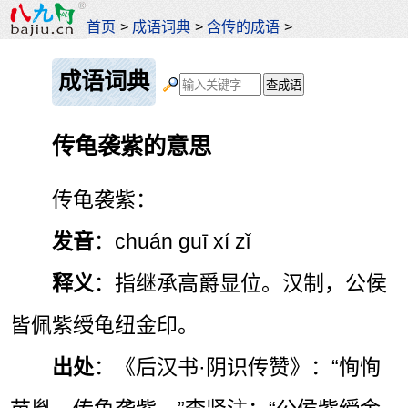
首页
>
成语词典
>
含传的成语
>
成语词典
传龟袭紫的意思
传龟袭紫：
发音
：chuán guī xí zǐ
释义
：指继承高爵显位。汉制，公侯
皆佩紫绶龟纽金印。
出处
：《后汉书·阴识传赞》：“恂恂