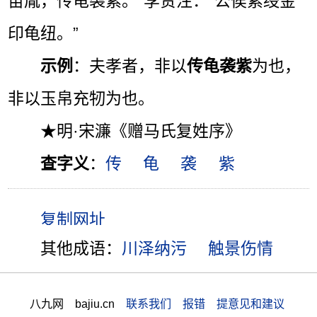
苗胤，传龟袭紫。”李贤注：“公侯紫绶金
印龟纽。”
示例
：夫孝者，非以
传龟袭紫
为也，
非以玉帛充牣为也。
★明·宋濂《赠马氏复姓序》
查字义
：
传
龟
袭
紫
其他成语：
川泽纳污
触景伤情
八九网 bajiu.cn
联系我们 报错 提意见和建议