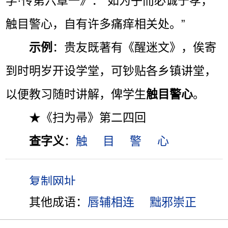
学·传第六章一》：“如为子而必诚于孝，
触目警心，自有许多痛痒相关处。”
示例
：贵友既著有《醒迷文》，俟寄
到时明岁开设学堂，可钞贴各乡镇讲堂，
以便教习随时讲解，俾学生
触目警心
。
★《扫为帚》第二四回
查字义
：
触
目
警
心
其他成语：
唇辅相连
黜邪崇正