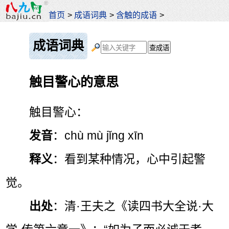
首页
>
成语词典
>
含触的成语
>
成语词典
触目警心的意思
触目警心：
发音
：chù mù jǐng xīn
释义
：看到某种情况，心中引起警
觉。
出处
：清·王夫之《读四书大全说·大