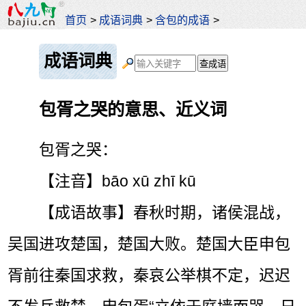
首页
>
成语词典
>
含包的成语
>
成语词典
包胥之哭的意思、近义词
包胥之哭：
【注音】bāo xū zhī kū
【成语故事】春秋时期，诸侯混战，
吴国进攻楚国，楚国大败。楚国大臣申包
胥前往秦国求救，秦哀公举棋不定，迟迟