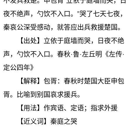
不发兵救楚。申包胥“立依于庭墙而哭，日
夜不绝声，勺饮不入口。”哭了七天七夜，
秦哀公深受感动，就答应出兵救援楚国。
【出处】立依于庭墙而哭，日夜不绝
声，勺饮不入口。春秋·鲁·左丘明《左传·
定公四年》
【解释】包胥：春秋时楚国大臣申包
胥。比喻到别国哀求援兵。
【用法】作宾语、定语；指求外援
【近义词】秦庭之哭