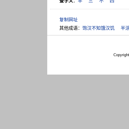
查字义
：
半
三
不
四
其他成语：
饱汉不知饿汉饥
半
Copyrigh