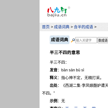
首页
>
成语词典
>
含半的成语
>
成语词典
半三不四的意思
半三不四：
发音
：bàn sān bù sì
释义
：指心神不定，无精打采。
出处
：《西湖二集·李凤娘酷妒遭
不四。”
示例
：无