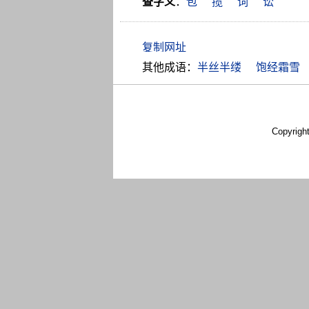
查字义
：
包
揽
词
讼
其他成语：
半丝半缕
饱经霜雪
Copyrigh