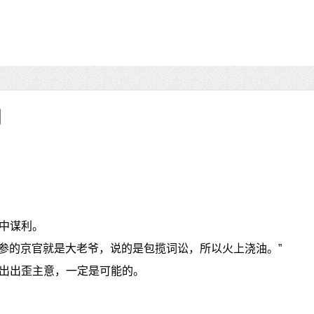
中谋利。
那参的京官就是大老爷，说的是包揽词讼，所以火上浇油。”
出出歪主意，一定是可能的。