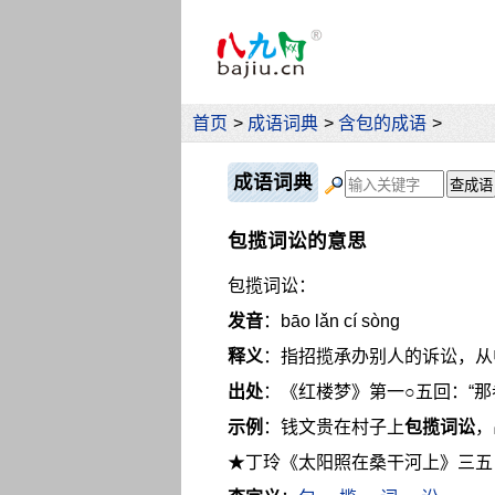
首页
>
成语词典
>
含包的成语
>
成语词典
包揽词讼的意思
包揽词讼：
发音
：bāo lǎn cí sòng
释义
：指招揽承办别人的诉讼，从
出处
：《红楼梦》第一○五回：“
示例
：钱文贵在村子上
包揽词讼
，
★丁玲《太阳照在桑干河上》三五