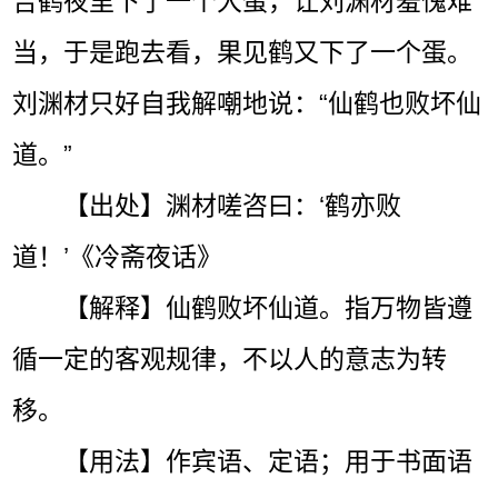
告鹤夜里下了一个大蛋，让刘渊材羞愧难
当，于是跑去看，果见鹤又下了一个蛋。
刘渊材只好自我解嘲地说：“仙鹤也败坏仙
道。”
【出处】渊材嗟咨曰：‘鹤亦败
道！’《冷斋夜话》
【解释】仙鹤败坏仙道。指万物皆遵
循一定的客观规律，不以人的意志为转
移。
【用法】作宾语、定语；用于书面语