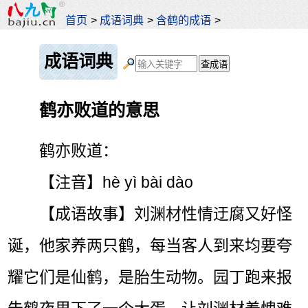
首页
>
成语词典
>
含鹤的成语
>
成语词典
鹤亦败道的意思
鹤亦败道：
【注音】hè yì bài dào
【成语故事】刘渊材性情迂腐又好怪
诞，他家养两只鹤，每当客人到来均要夸
耀它们是仙鹤，是胎生动物。园丁跑来报