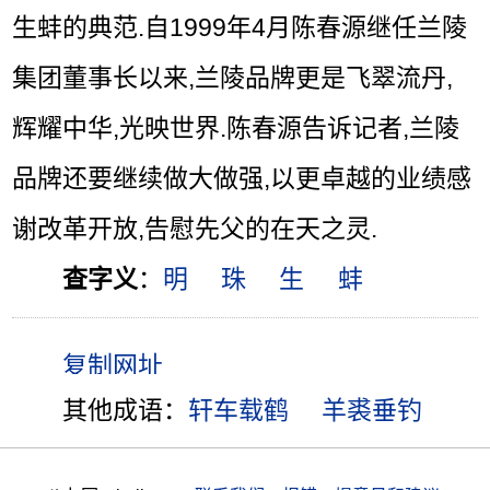
生蚌的典范.自1999年4月陈春源继任兰陵
集团董事长以来,兰陵品牌更是飞翠流丹,
辉耀中华,光映世界.陈春源告诉记者,兰陵
品牌还要继续做大做强,以更卓越的业绩感
谢改革开放,告慰先父的在天之灵.
查字义
：
明
珠
生
蚌
其他成语：
轩车载鹤
羊裘垂钓