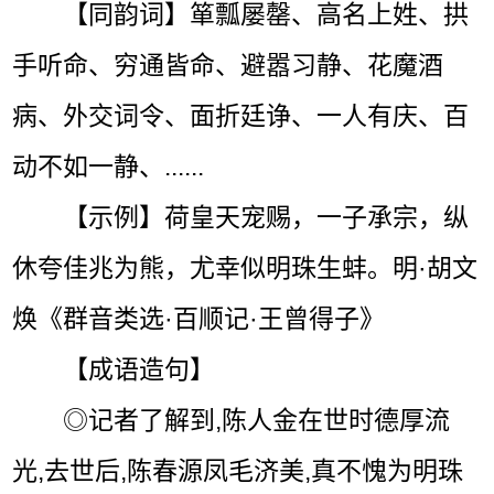
【同韵词】箪瓢屡罄、高名上姓、拱
手听命、穷通皆命、避嚣习静、花魔酒
病、外交词令、面折廷诤、一人有庆、百
动不如一静、......
【示例】荷皇天宠赐，一子承宗，纵
休夸佳兆为熊，尤幸似明珠生蚌。明·胡文
焕《群音类选·百顺记·王曾得子》
【成语造句】
◎记者了解到,陈人金在世时德厚流
光,去世后,陈春源凤毛济美,真不愧为明珠