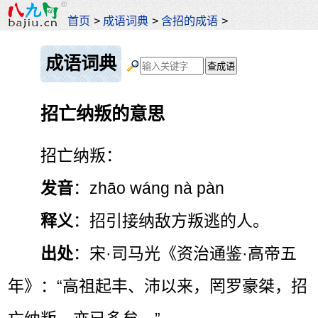
首页
>
成语词典
>
含招的成语
>
成语词典
招亡纳叛的意思
招亡纳叛：
发音
：zhāo wáng nà pàn
释义
：招引接纳敌方叛逃的人。
出处
：宋·司马光《资治通鉴·高帝五
年》：“高祖起丰、沛以来，罔罗豪桀，招