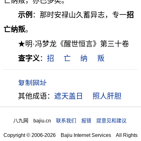
亡纳叛，亦已多矣。”
示例
：那时安禄山久蓄异志，专一
招
亡纳叛
。
★明·冯梦龙《醒世恒言》第三十卷
查字义
：
招
亡
纳
叛
其他成语：
遮天盖日
照人肝胆
八九网 bajiu.cn
联系我们 报错 提意见和建议
Copyright © 2006-2026 Bajiu Internet Services All Rights