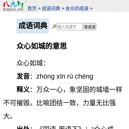
首页
>
成语词典
>
含众的成语
>
成语词典
众心如城的意思
众心如城：
发音
：zhòng xīn rú chéng
释义
：万众一心，象坚固的城墙一样
不可摧毁。比喻团结一致，力量无比强
大。