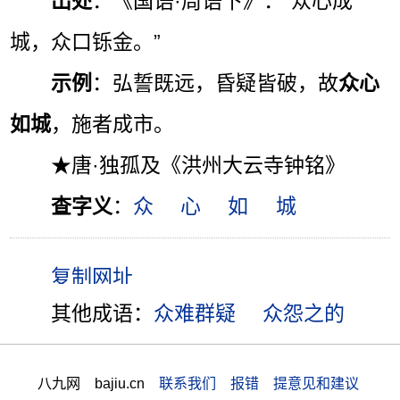
出处
：《国语·周语下》：“众心成
城，众口铄金。”
示例
：弘誓既远，昏疑皆破，故
众心
如城
，施者成市。
★唐·独孤及《洪州大云寺钟铭》
查字义
：
众
心
如
城
其他成语：
众难群疑
众怨之的
八九网 bajiu.cn
联系我们 报错 提意见和建议